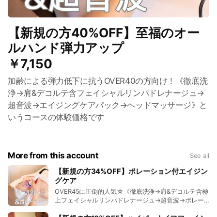
【新規の方40%OFF】至福のオー
ルハンド弾力アップ
￥7,150
加齢による弾力低下に抗うOVER40の方向け！《徹底洗
浄→肩&デコルテ含フェイシャルリンパドレナージュ→
超音波→エイジングケアパック→ヘッドマッサージ》と
いうコースの体験価格です
More from this account
See all
【新規の方34%OFF】ポレーション付エイジン
グケア
OVER45に圧倒的人気☆《徹底洗浄→肩&デコルテ含極
上フェイシャルリンパドレナージュ→超音波→ポレー
ション→エイジングケアパック→ヘッドマッサージ》