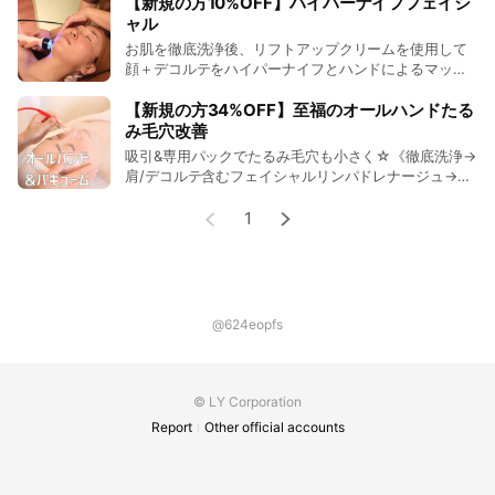
というコースの体験価格です
【新規の方10%OFF】ハイパーナイフフェイシ
ャル
お肌を徹底洗浄後、リフトアップクリームを使用して
顔＋デコルテをハイパーナイフとハンドによるマッサ
ージで丁寧ケア。フェイシャルラインスッキリ！
【新規の方34%OFF】至福のオールハンドたる
み毛穴改善
吸引&専用パックでたるみ毛穴も小さく☆《徹底洗浄→
肩/デコルテ含むフェイシャルリンパドレナージュ→吸
引→超音波→毛穴ケアパック→ヘッドマッサージ》と
いうコースの体験価格です
1
@624eopfs
© LY Corporation
Report
Other official accounts