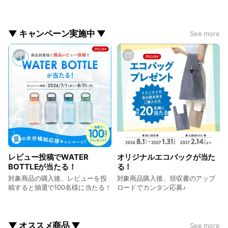
i
c
e
▼ キャンペーン実施中 ▼
See more
レビュー投稿でWATER
オリジナルエコバックが当た
BOTTLEが当たる！
る！
対象商品の購入後、レビューを投
対象商品購入後、領収書のアップ
稿すると抽選で100名様に当たる！
ロードでカンタン応募♪
▼ オススメ商品 ▼
See more