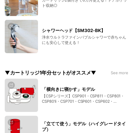
カートリッジ2個付きで6カ月使える！ドアポケッ
ト収納◎
シャワーヘッド【SM302-BK】
浄水ウルトラファインバブルシャワーで赤ちゃん
にも安心して使える！
▼カートリッジ1年分セットがオススメ▼
See more
「横向きに寝かす」モデル
【CSPシリーズ】CSP901・CSP811・CSP801・
CSP801i・CSP701・CSP601・CSP602・
CSP501・CSPX・CSP9・CSPUD ・CSP1 ・CSP2
・CSP3
「立てて使う」モデル（ハイグレードタイ
プ）