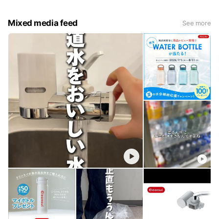
GR・CP002-PK・GP001JP･EP001
Mixed media feed
See more