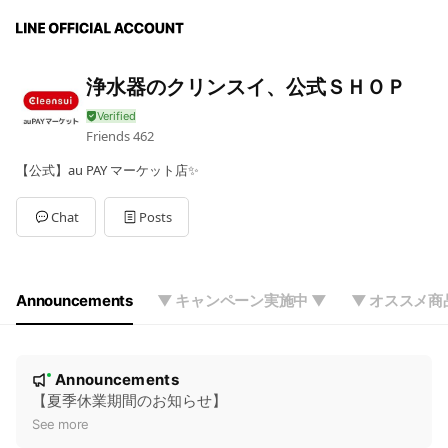
浄水器のクリンスイ、公式ＳＨＯＰ
Friends
462
【公式】au PAY マーケット店✨
Chat
Posts
Announcements
▼ キャンペーン実施中 ▼
▼ オススメ商
N
Announcements
New
o
【夏季休業期間のお知らせ】
t
See more