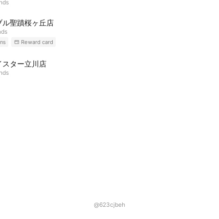
ends
ブル聖蹟桜ヶ丘店
nds
ns
Reward card
イスター立川店
ends
@623cjbeh