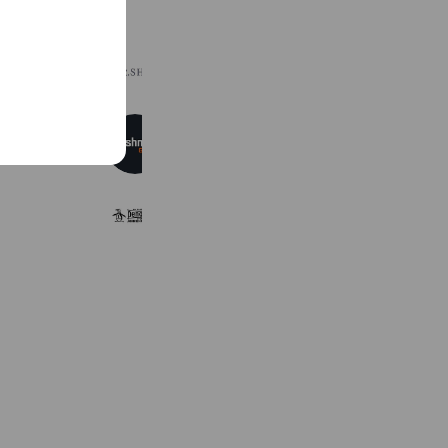
B.R.SHOP
1,655 friends
ブッシュネルゴルフ
1,433 friends
ペンギン バイ マンシングウェア
1,826 friends