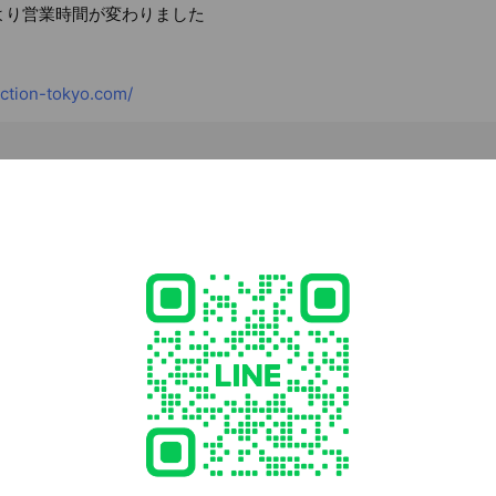
0月より営業時間が変わりました
ction-tokyo.com/
1 東京都 中央区 銀座2-11-4 富善ビル１F
銀座, 銀座