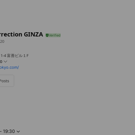
rrection GINZA
20
1-4 富善ビル１F
30
okyo.com/
Posts
業時間が変わりました
- 19:30