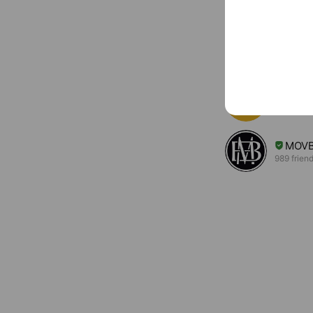
Accounts others ar
PELL
7,105 frie
Resu
728 frien
MOV
989 frien