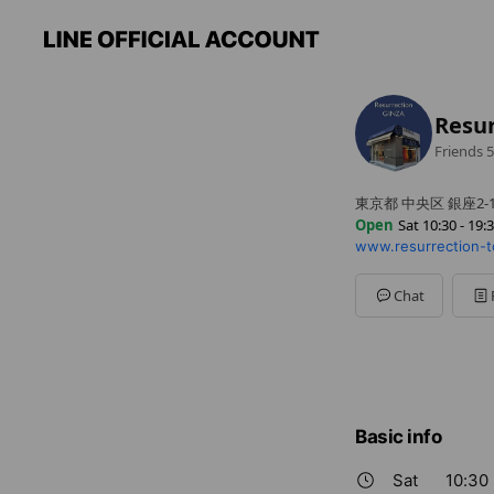
Resu
Friends
5
東京都 中央区 銀座2-1
Open
Sat 10:30 - 19:
www.resurrection-t
Sun
10:30 - 19:30
Mon
10:30 - 19:30
Tue
10:30 - 19:30
Chat
Wed
10:30 - 19:30
Thu
10:30 - 19:30
Fri
10:30 - 19:30
Sat
10:30 - 19:30
2025年10月より営
Basic info
Sat
10:30 