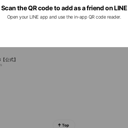
e viewing
Scan the QR code to add as a friend on LINE
Open your LINE app and use the in-app QR code reader.
E MORBIDA 銀座本店
nds
rrection AOYAMA
ds
B【公式】
ds
Top