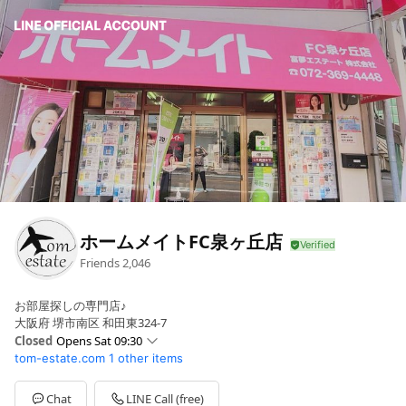
ホームメイトFC泉ヶ丘店
Friends
2,046
お部屋探しの専門店♪
大阪府 堺市南区 和田東324-7
Closed
Opens Sat 09:30
tom-estate.com
1 other items
Sun
09:30 - 19:00
Mon
09:30 - 19:00
Tue
09:30 - 19:00
Chat
LINE Call (free)