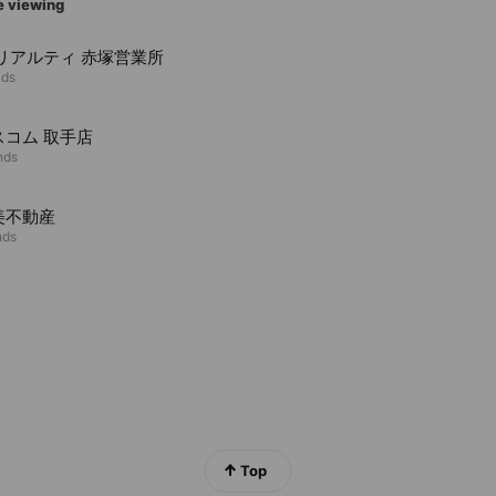
e viewing
ILリアルティ 赤塚営業所
nds
スコム 取手店
nds
美不動産
nds
Top