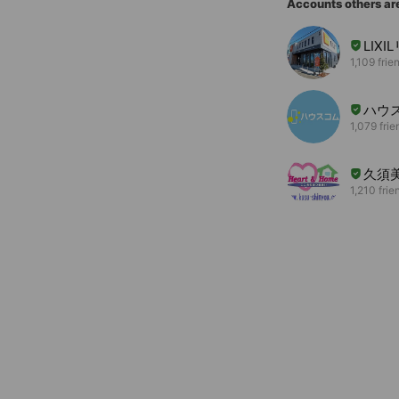
Accounts others ar
LIX
1,109 frie
ハウ
1,079 frie
久須
1,210 frie