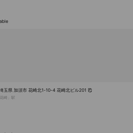
able
6 埼玉県 加須市 花崎北1-10-4 花崎北ビル201
花崎」駅