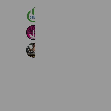
パソコンアカデミー ステップ
575 friends
TRIMGYMつくば
683 friends
ワールドプラスジム友部旭町店
374 friends