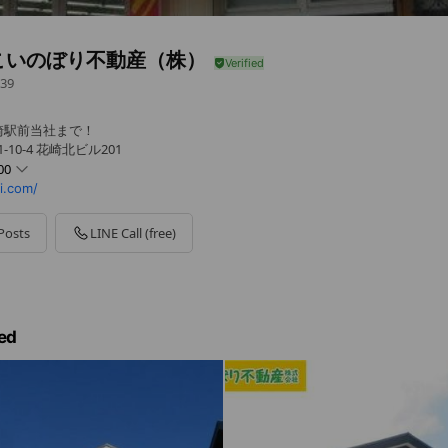
こいのぼり不動産（株）
39
崎駅前当社まで！
10-4 花崎北ビル201
00
i.com/
Posts
LINE Call (free)
ed