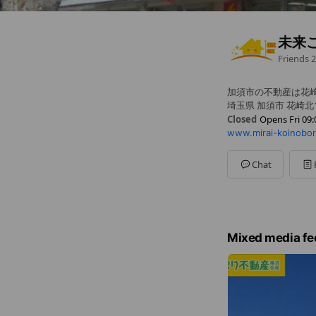
未来
Friends
2
加須市の不動産は花
埼玉県 加須市 花崎北1-
Closed
Opens Fri 09:
www.mirai-koinobor
Sun
09:00 - 18:00
Mon
09:00 - 18:00
Tue
09:00 - 18:00
Chat
Wed
Closed
Thu
09:00 - 18:00
Fri
09:00 - 18:00
Sat
09:00 - 18:00
Mixed media fe