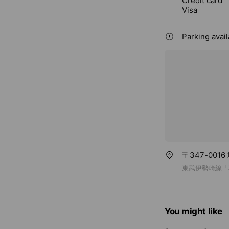
Credit card
Visa
Parking avail
〒347-001
東武伊勢崎線「
You might like