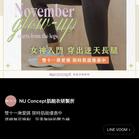
NU Concept肌能衣研製所
雙十一揪愛購 限時肌能優惠中
堪稱無可挑剔，完美無缺的壓力褲
讓妳身材瞬間有感再進化
LINE VOOM
居家X外出X運動X休閒，壓力褲陪妳生活日常起居
一條抵十條，所有場合通通受益無窮