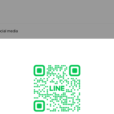
cial media
あるスターデッキが自慢の自然豊かなキャンプ場
- 17:00
898
hair.com/
3 other items
ed