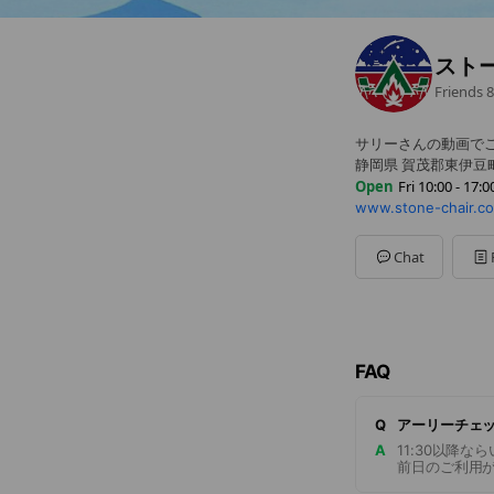
スト
Friends
8
サリーさんの動画で
静岡県 賀茂郡東伊豆町 
Open
Fri 10:00 - 17:0
www.stone-chair.c
Sun
10:00 - 17:00
Mon
10:00 - 17:00
Tue
11:00 - 17:00
Chat
Wed
Closed
Thu
10:00 - 17:00
Fri
10:00 - 17:00
Sat
10:00 - 17:00
FAQ
Q
アーリーチェ
A
11:30以降
前日のご利用が