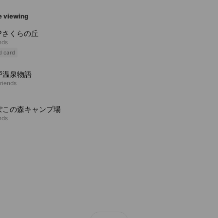
e viewing
Pさくらの丘
nds
d card
戸温泉物語
riends
ぽこの森キャンプ場
nds