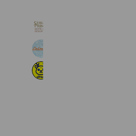
西武プリンスホテルズ＆リゾーツ
123,649 friends
calmoor_海の家
415 friends
SIKA BAIT「シカベイト」
392 friends