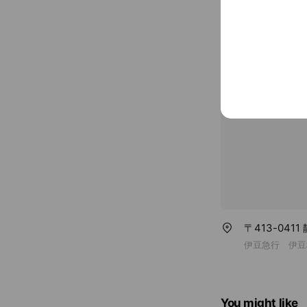
Credit card
Visa / Maste
Free Wi-Fi, p
〒413-041
伊豆急行 伊豆
You might like