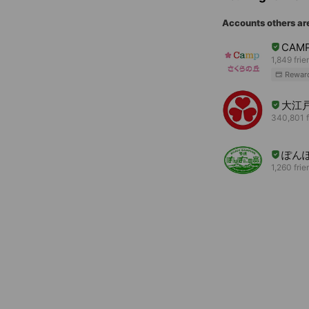
Accounts others ar
CAM
1,849 frie
Rewar
大江
340,801 f
ぽん
1,260 frie