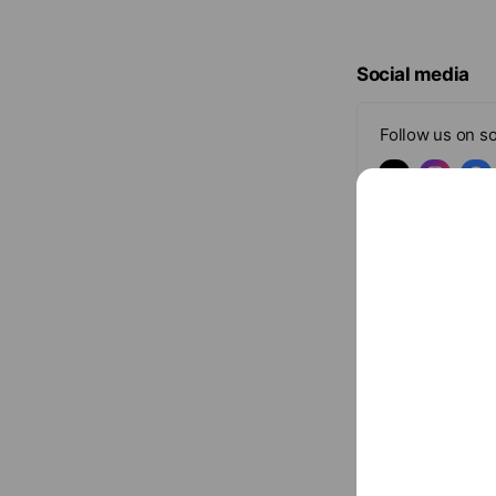
Social media
Follow us on so
Basic info
東伊豆稲取に
Fri
10:00 
080-8518-1
www.stone-c
Cash accept