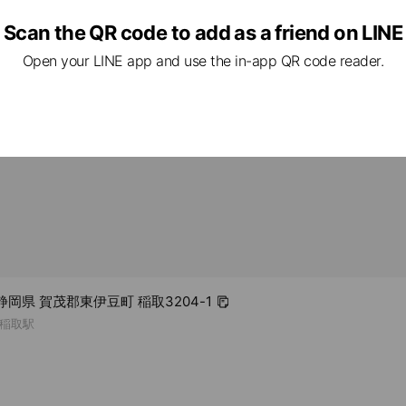
Scan the QR code to add as a friend on LINE
rcard
Open your LINE app and use the in-app QR code reader.
ower outlets available
1 静岡県 賀茂郡東伊豆町 稲取3204-1
稲取駅