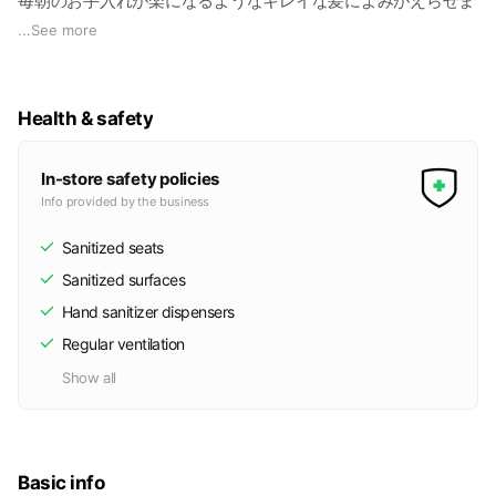
毎朝のお手入れが楽になるようなキレイな髪によみがえらせま
す！！
...
See more
Health & safety
In-store safety policies
Info provided by the business
Sanitized seats
Sanitized surfaces
Hand sanitizer dispensers
Regular ventilation
Show all
Basic info