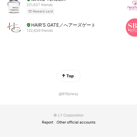
221,637 friends
Reward card
HAIR’S GATE／へアーズゲート
122,639 friends
Top
@619ylwsy
© LY Corporation
Report
Other official accounts