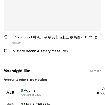
〒223-0053 神奈川県 横浜市港北区 綱島西2-11-29
綱島駅
In-store health & safety measures
You might like
See more
Accounts others are viewing
Agu hair
706,893 friends
MARIE TERESIA