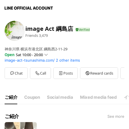
image Act 綱島店
Friends
3,479
神奈川県 横浜市港北区 綱島西2-11-29
Open
Sat 10:00 - 20:00
image-act-tsunashima.com/
2 other items
Sun
10:00 - 20:00
Mon
10:00 - 20:00
Tue
10:00 - 20:00
Chat
Call
Posts
Reward cards
Wed
10:00 - 20:00
Thu
10:00 - 20:00
Fri
10:00 - 20:00
Sat
10:00 - 20:00
ご紹介
Coupon
Social media
Mixed media feed
イ
☆ 定休日 無し
ご紹介
See more