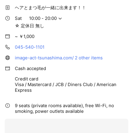
ヘアとまつ毛が一緒に出来ます！！
Sat
10:00 - 20:00
☆ 定休日 無し
~ ￥1,000
045-540-1101
image-act-tsunashima.com/
2 other items
Cash accepted
Credit card
Visa / Mastercard / JCB / Diners Club / American
Express
9 seats (private rooms available), free Wi-Fi, no
smoking, power outlets available