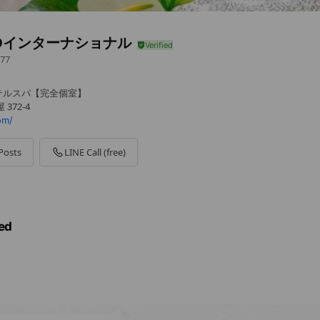
IOインターナショナル
77
テルスパ【完全個室】
372-4
om/
Posts
LINE Call (free)
ed