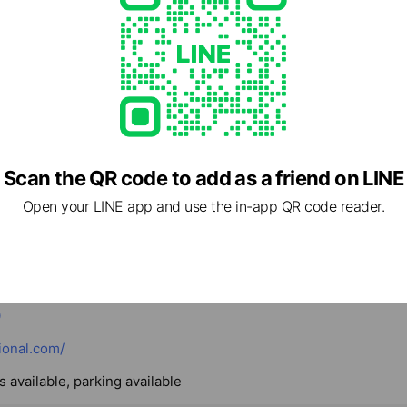
Scan the QR code to add as a friend on LINE
Open your LINE app and use the in-app QR code reader.
テルスパを堪能
- 16:30
0
tional.com/
 available, parking available