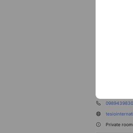
Basic info
贅沢空間でホ
Thu
09:00 
※変動あり
098943983
tesiointerna
Private rooms