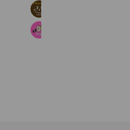
KAEprojectカエプロジェクト
278 friends
Bonita Fitness24
3,071 friends