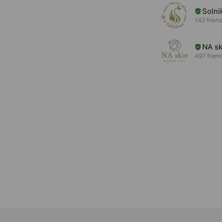
Soln
142 frien
NA s
497 frien