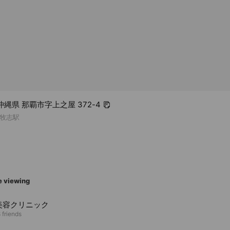
1 沖縄県 那覇市字上之屋 372-4
牧志駅
e viewing
美容クリニック
 friends