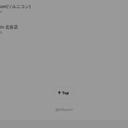
ikon(ソルニコン)
ds
kin 北谷店
ds
Top
@618uurcf