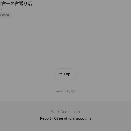
 大宮一の宮通り店
ds
d card
Top
@618lzygg
© LY Corporation
Report
Other official accounts