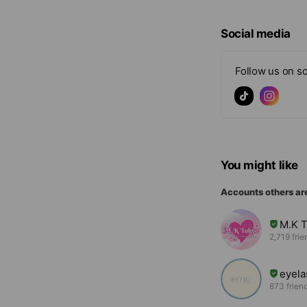
Social media
Follow us on so
You might like
Accounts others ar
M.K
2,719 frie
eyela
873 frien