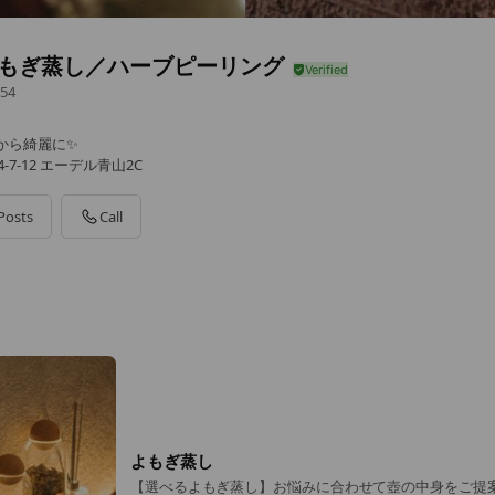
 よもぎ蒸し／ハーブピーリング
54
側から綺麗に✨
-7-12 エーデル青山2C
Posts
Call
よもぎ蒸し
【選べるよもぎ蒸し】お悩みに合わせて壺の中身をご提案