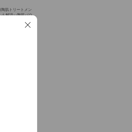
ィ)陶肌トリートメン
も解消♪♪陶肌パウダ
C
l
o
s
e
でのみご案内可◎アク