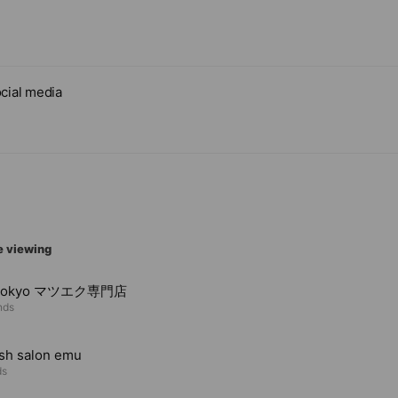
cial media
e viewing
 Tokyo マツエク専門店
nds
sh salon emu
ds