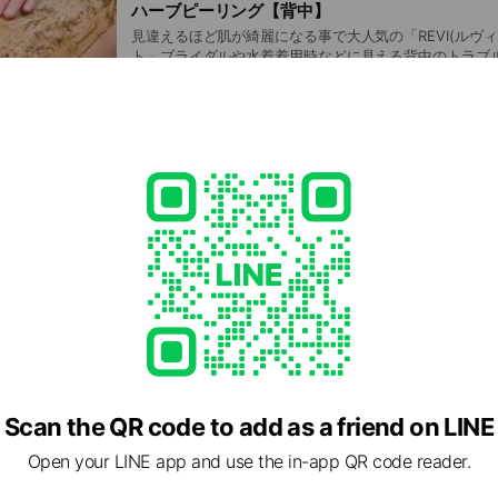
ハーブピーリング【背中】
見違えるほど肌が綺麗になる事で大人気の「REVI(ルヴ
ト」ブライダルや水着着用時などに見える背中のトラブル
ーで絹のようなすべすべ素肌に
ハーブピーリング【デコルテ】
背中のハーブピーリングとのセットorブライダルコース
ネケア、跡、お肌のくすみを一気に明るくできます
Scan the QR code to add as a friend on LINE
Open your LINE app and use the in-app QR code reader.