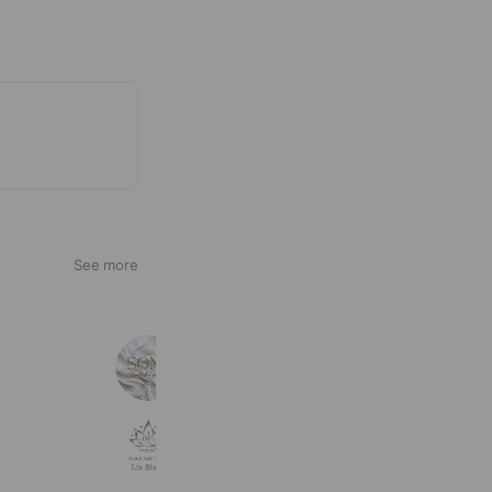
See more
SONO-園-
272 friends
アイ&ネイルリスブラン銀座新富町店
240 friends
Reward card