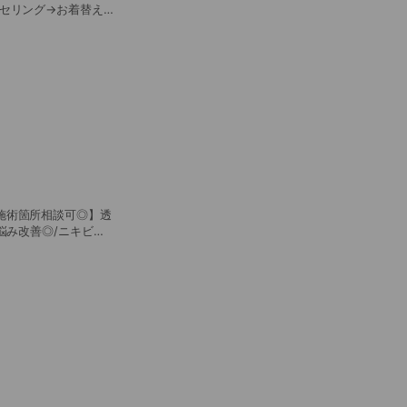
セリング→お着替え→
施術箇所相談可◎】透
悩み改善◎/ニキビケ