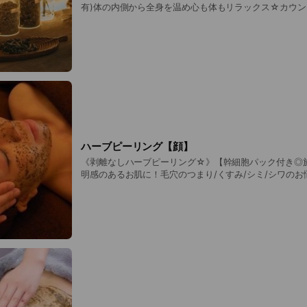
有)体の内側から全身を温め心も体もリラックス☆カウン
よもぎ蒸し(30/45/60分)メンズ/ペア蒸し3名まで可◎
ハーブピーリング【顔】
《剥離なしハーブピーリング☆》【幹細胞パック付き◎
明感のあるお肌に！毛穴のつまり/くすみ/シミ/シワのお
ア◎