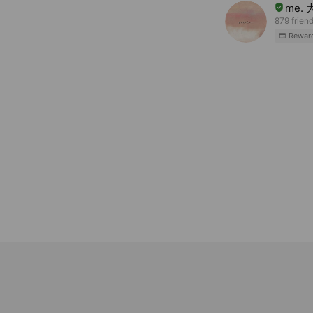
me.
879 frien
Rewar