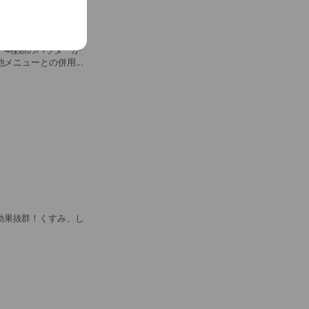
、4種類のパウダーか
 他メニューとの併用で
効果抜群！くすみ、し