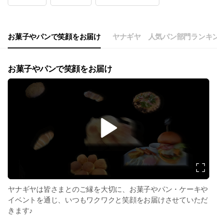
Wed
08:00 - 18:00
Thu
08:00 - 18:00
Fri
08:00 - 18:00
Sat
08:00 - 18:00
お菓子やパンで笑顔をお届け
ヤナギヤ 人気パン部門ランキ
2026年7月より定休日なしの「毎日営業」に変更。
お菓子やパンで笑顔をお届け
v
i
d
e
o
ヤナギヤは皆さまとのご縁を大切に、お菓子やパン・ケーキや
イベントを通じ、いつもワクワクと笑顔をお届けさせていただ
きます♪