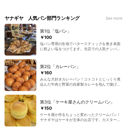
ヤナギヤ 人気パン部門ランキング
See more
第1位「塩パン」
￥100
塩パン専用の生地でバタースティックを巻き表面
に程よい塩をつけてます。当店での人気ナンバー
１のパンとなっております！
第2位「カレーパン」
￥160
みんな大好きカレーパン！コトコトとじっくり煮
込んだ牛肉と野菜の自家製カレーを包んで揚げて
ます。
第3位「ケーキ屋さんのクリームパン」
￥150
ケーキ屋が作るちょっと変わったクリームパン！
ヤナギヤはケーキが主体のお店です。カスタード
クリームがとびっきり美味しいのです。