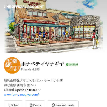
ボナペティヤナギヤ
Friends
4,393
和歌山県御坊市にあるパン・ケーキのお店
和歌山県 御坊市 薗77-7
Closed
Opens Fri 08:00
www.bn-yanagiya.com/
Sun
08:00 - 18:00
Mon
08:00 - 18:00
Tue
08:00 - 18:00
Chat
Posts
Reward cards