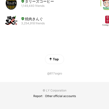
タリーズコーヒー
1,149,440 friends
焼肉きんぐ
3,254,918 friends
Top
@617sxgro
© LY Corporation
Report
Other official accounts