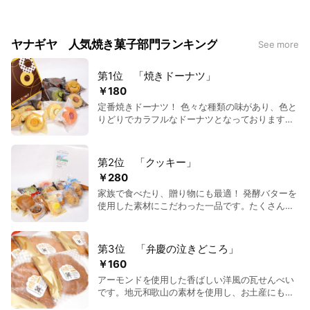
ヤナギヤ 人気焼き菓子部門ランキング
See more
第1位 「焼きドーナツ」
￥180
定番焼きドーナツ！ 色々な種類の味があり、色と
りどりでカラフルなドーナツとなっております。
ふわっとしっとり種類も豊富。 職人がひとつひと
つ丹精込めて焼き上げております。 選んで楽し
い、もらって嬉しいドーナツ。
第2位 「クッキー」
￥280
家族で食べたり、贈り物にも最適！ 発酵バターを
使用した素材にこだわった一品です。たくさんの
種類を取り揃えております。
第3位 「弁慶の泣きどころ」
￥160
アーモンドを使用した香ばしい洋風の瓦せんべい
です。地元和歌山の素材を使用し、お土産にもぴ
ったり。