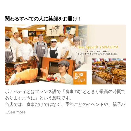
関わるすべての人に笑顔をお届け！
ボナペティとはフランス語で「食事のひとときが最高の時間で
ありますように」という意味です。
当店では、食事だけではなく、季節ごとのイベントや、親子パ
ン教室などの体験型イベントも行っており、「日本一楽しい！
...
See more
美味しい！」お店を目指しております。
ぜひ、皆さまヤナギヤで最高のひと時をお楽しみください。
スタッフ一同心よりお待ちしております。