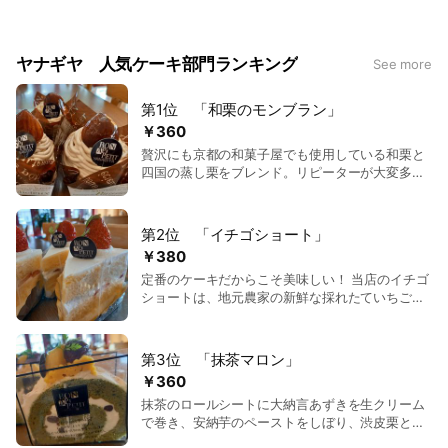
ヤナギヤ 人気ケーキ部門ランキング
See more
第1位 「和栗のモンブラン」
￥360
贅沢にも京都の和菓子屋でも使用している和栗と
四国の蒸し栗をブレンド。リピーターが大変多い
ヤナギヤの人気No.１ケーキです。 底に栗のロー
ルケーキを輪切りをおいて、生クリームをしぼり
まわりにとても美味しい特製のマロンペーストが
第2位 「イチゴショート」
たっぷり。
￥380
定番のケーキだからこそ美味しい！ 当店のイチゴ
ショートは、地元農家の新鮮な採れたていちごを
使用してます。甘さ控えめな生クリームと相性ば
っちりです。
第3位 「抹茶マロン」
￥360
抹茶のロールシートに大納言あずきを生クリーム
で巻き、安納芋のペーストをしぼり、渋皮栗と皮
むき栗のシロップ漬けをのせています。