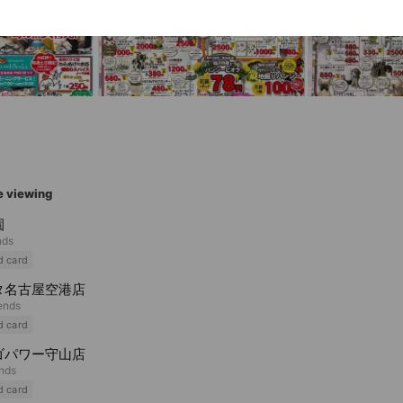
e viewing
園
nds
d card
タ名古屋空港店
iends
d card
ゴパワー守山店
ends
d card