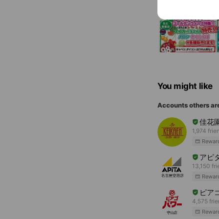
You might like
Accounts others ar
佳花
1,974 frie
Rewar
アピ
13,150 fr
Rewar
ピア
4,575 fri
Rewar