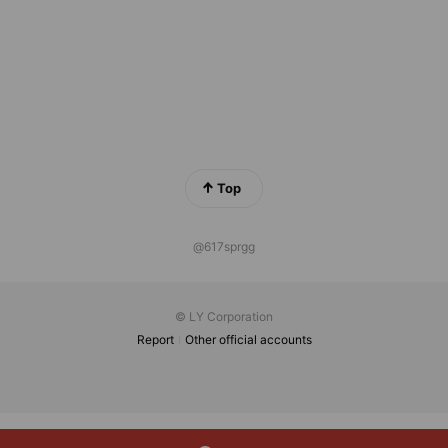
Top
@617sprgg
© LY Corporation
Report
Other official accounts