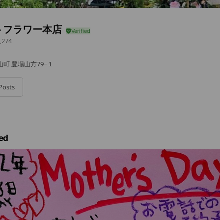
トフラワー本店
,274
町 豊場山方79−１
Posts
ed