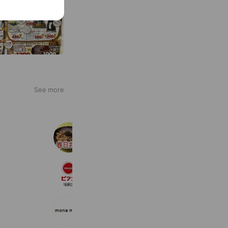
See more
六三春日井店
2,645 friends
ピアゴ味鋺店
1,227 friends
Reward card
mona mona マーサ21店
2,974 friends
Coupons
Reward card