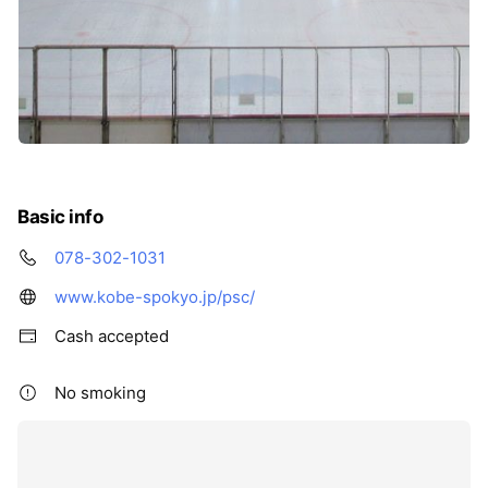
Basic info
078-302-1031
www.kobe-spokyo.jp/psc/
Cash accepted
No smoking