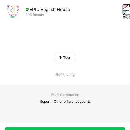
EPIC English House
393 friends
Top
@617nymfg
© LY Corporation
Report
Other official accounts