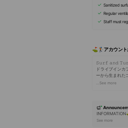
Sanitized sur
Regular ventil
Staff must re
⛳️🏌️アカウン
𝚂𝚞𝚛𝚏 𝚊𝚗𝚍 𝚃𝚞
ドライブインカフェ
ーから生まれたゴルフ
...
See more
ブランド創立か
決定。サーフィン
ッシュにゴルフをプ
N
Announcem
New
o
〈Pacific
INFORMATION⛳
きる丘の上、潮
t
See more