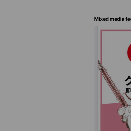
i
c
e
Mixed media fe