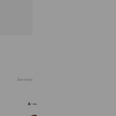
See more
鴻巣カントリークラブ
2,026 friends