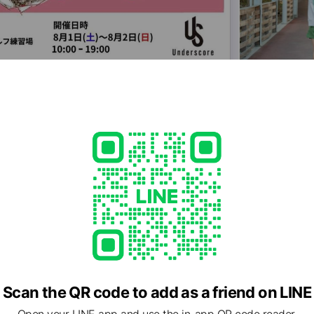
Scan the QR code to add as a friend on LINE
Open your LINE app and use the in-app QR code reader.