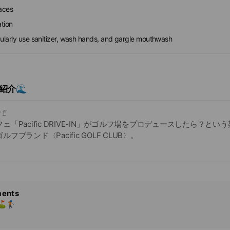
faces
ation
gularly use sanitizer, wash hands, and gargle mouthwash
ト紹介🌊
𝚏
「Pacific DRIVE-IN」がゴルフ場をプロデュースしたら？とい
ブランド〈Pacific GOLF CLUB〉。
ら2周年を迎える今年、様々な思いを形に、リアルな場としてゴルフ
とゴルフをともに楽しむ「Surf and Turf」をモットーに、カジ
レーする独自のスタイルを『Pacific GOLF CLUB』で体現しま
ents
 GOLF CLUB〉が七里ヶ浜エリアから発信する新たなコミュニティスポ
️🏌️
の香りが漂い開放的なロケーションでゴルフライフをお楽しみくだ