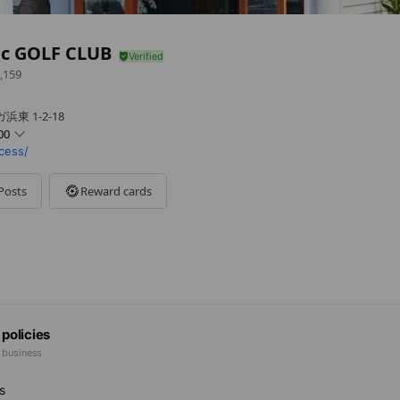
ic GOLF CLUB
,159
東 1-2-18
00
ccess/
Posts
Reward cards
る可能性あり。
 policies
e business
s