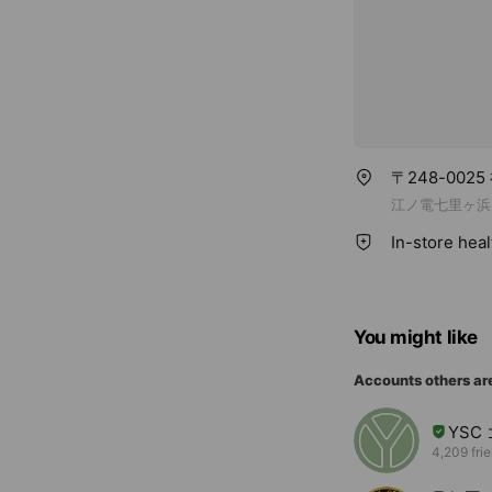
〒248-002
江ノ電七里ヶ浜
In-store hea
You might like
Accounts others ar
YS
4,209 fri