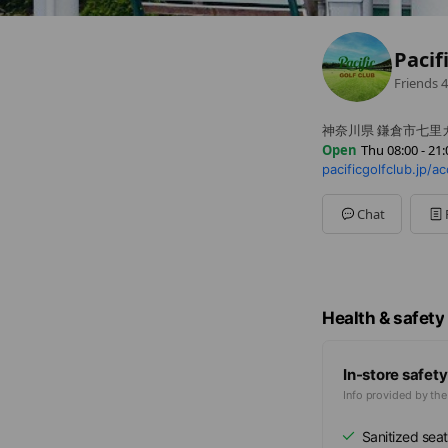
Pacif
Friends
4
神奈川県 鎌倉市七里ガ浜
Open
Thu 08:00 - 21:
pacificgolfclub.jp/a
Sun
07:00 - 21:00
Mon
08:00 - 21:00
Tue
08:00 - 21:00
Chat
Wed
08:00 - 21:00
Thu
08:00 - 21:00
Fri
08:00 - 21:00
Sat
07:00 - 21:00
天候により変更にな
Health & safety
In-store safety
Info provided by th
Sanitized seat