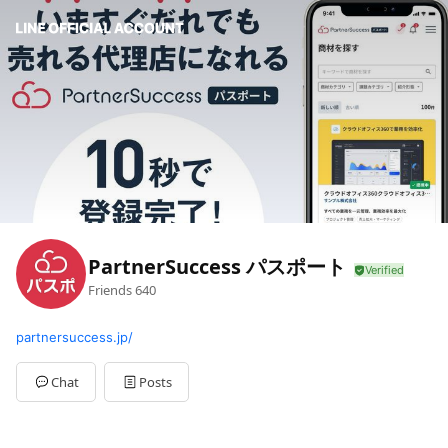
PartnerSuccess パスポート
Friends
640
partnersuccess.jp/
Chat
Posts