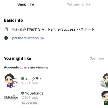
Basic info
You might like
Basic info
売れる商材探すなら、PartnerSuccess パスポート
partnersuccess.jp/
You might like
See more
Accounts others are viewing
エルグラム
3,172 friends
NoBelongs
1,760 friends
Coupons