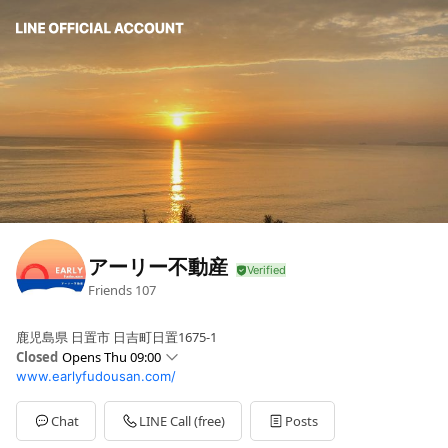
アーリー不動産
Friends
107
鹿児島県 日置市 日吉町日置1675-1
Closed
Opens Thu 09:00
www.earlyfudousan.com/
Sun
09:00 - 18:00
Mon
09:00 - 18:00
Tue
09:00 - 18:00
Chat
LINE Call (free)
Posts
Wed
Closed