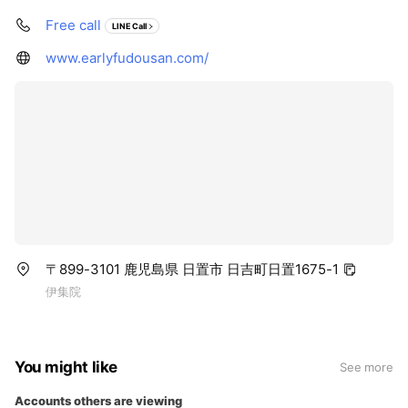
Free call
LINE Call
www.earlyfudousan.com/
〒899-3101 鹿児島県 日置市 日吉町日置1675-1
伊集院
You might like
See more
Accounts others are viewing