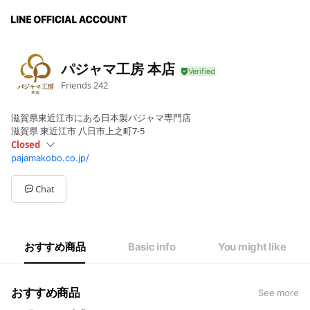
パジャマ工房 本店
Friends
242
滋賀県東近江市にある日本製パジャマ専門店
滋賀県 東近江市 八日市上之町7-5
Closed
pajamakobo.co.jp/
Sun
Closed
Mon
10:00 - 12:00,13:00 - 16:00
Tue
10:00 - 12:00,13:00 - 16:00
Chat
Wed
Closed
Thu
10:00 - 12:00,13:00 - 16:00
Fri
10:00 - 12:00,13:00 - 16:00
Sat
Closed
おすすめ商品
Basic info
You might like
お電話でのお問い合わせ受付時間
おすすめ商品
See more