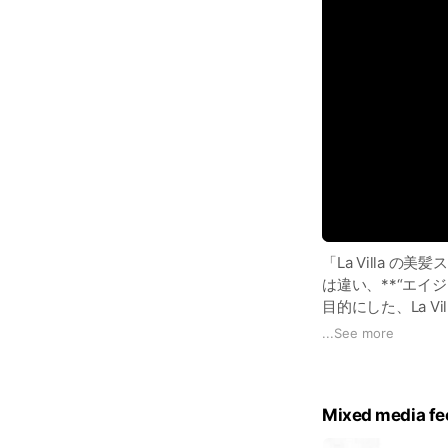
「La Villa
は違い、**“エイ
目的にした、La V
...
See more
特徴
• ダメージを最小
髪の状態に合わせ
Mixed media fe
• 髪の内部補修を