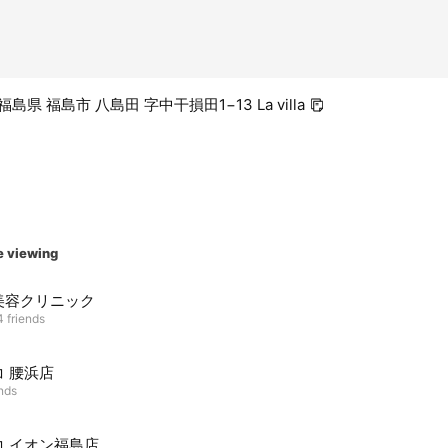
 福島県 福島市 八島田 字中干損田1−13 La villa
e viewing
美容クリニック
 friends
コ 腰浜店
ends
コ イオン福島店