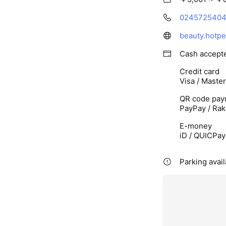
024572540
beauty.hotp
Cash accept
Credit card
Visa / Maste
QR code pay
PayPay / Rak
E-money
iD / QUICPay
Parking avail