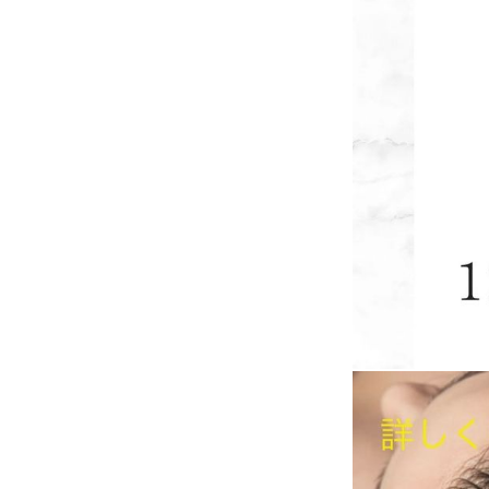
髪に必要な栄養素
つかず、潤いとツ
• 自然な仕上がり
「ピンとした不自
す。
• エイジング毛対
年齢を重ねて出て
スタイリングが楽
こんな方におすす
• 縮毛矯正はし
• 年齢とともに
• ダメージやパサ
• トリートメン