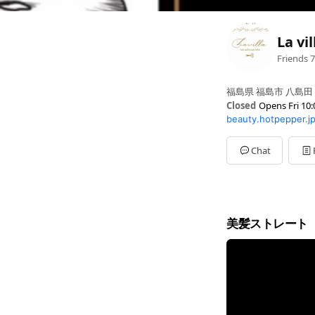
La vil
Friends
7
福島県 福島市 八島田 字中
Closed
Opens Fri 10:
beauty.hotpepper.j
Sun
10:00 - 19:00
Mon
00:00 - 00:00
Tue
10:00 - 20:00
Chat
Wed
10:00 - 20:00
Thu
10:00 - 20:00
Fri
10:00 - 20:00
Sat
10:00 - 20:00
祝日は日曜日の営業
美髪ストレート