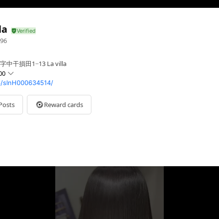
la
96
干損田1−13 La villa
00
p/slnH000634514/
Posts
Reward cards
時間と同じです