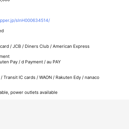
4
epper.jp/slnH000634514/
ed
rcard / JCB / Diners Club / American Express
ment
uten Pay / d Payment / au PAY
 / Transit IC cards / WAON / Rakuten Edy / nanaco
able, power outlets available