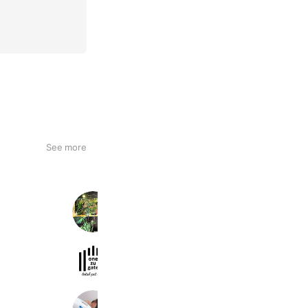
See more
BRAVE 郡山店
549 friends
Coupons
Reward card
one zu gate
534 friends
Chainon(シェノン)