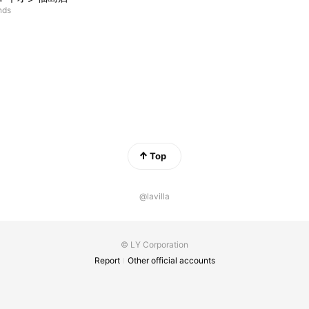
nds
Top
@lavilla
© LY Corporation
Report
Other official accounts