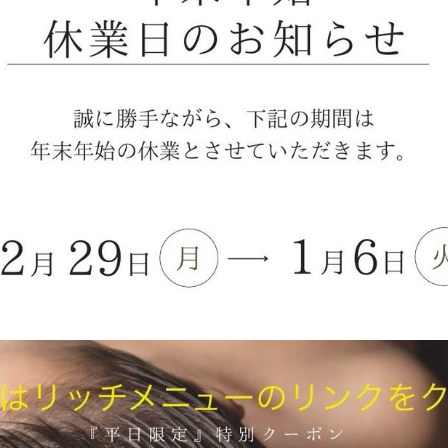
（ケラチン・コラーゲン・CMCなど）を浸透させながら行うため、
ヤ感が残ります。
然なストレート」ではなく、毛先までまとまるナチュラルなストレ
応
くるチリつきやうねり、まとまりにくさにも効果的。手触りが格段
になります。
め
たいけど、不自然なストンとした髪はイヤ
出てきたうねりや広がりを自然に整えたい
つきで髪にツヤがなくなってきた
トでは物足りないけど、髪を傷めたくない