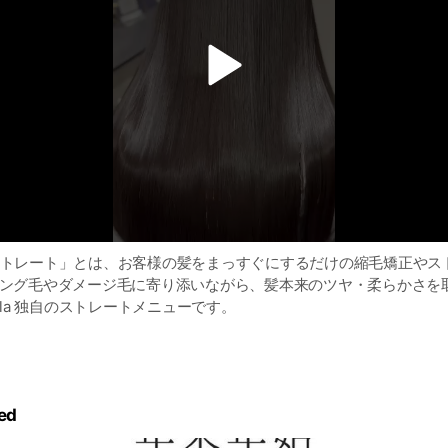
v
i
d
e
o
 の美髪ストレート」とは、お客様の髪をまっすぐにするだけの縮毛矯正や
ジング毛やダメージ毛に寄り添いながら、髪本来のツヤ・柔らかさを取
illa 独自のストレートメニューです。
限に抑える薬剤選定
て薬剤の強度や塗布の仕方を細かく調整します。
ed
同時進行