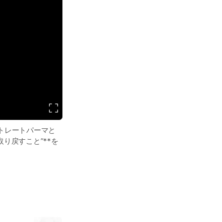
ストレートパーマと
り戻すこと”**を