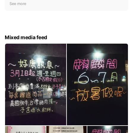
t
See more
i
c
e
Mixed media feed