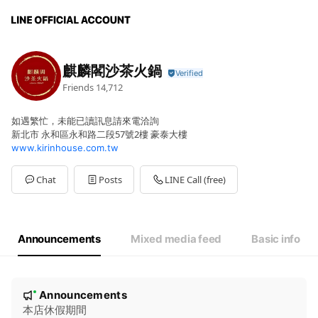
麒麟閣沙茶火鍋
Friends
14,712
如遇繁忙，未能已讀訊息請來電洽詢
新北市 永和區永和路二段57號2樓 豪泰大樓
www.kirinhouse.com.tw
Chat
Posts
LINE Call (free)
Announcements
Mixed media feed
Basic info
N
Announcements
New
o
本店休假期間