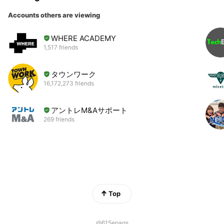
Accounts others are viewing
WHERE ACADEMY
1,517 friends
タウンワーク
16,172,273 friends
アントレM&Aサポート
269 friends
Top
@615epaqs