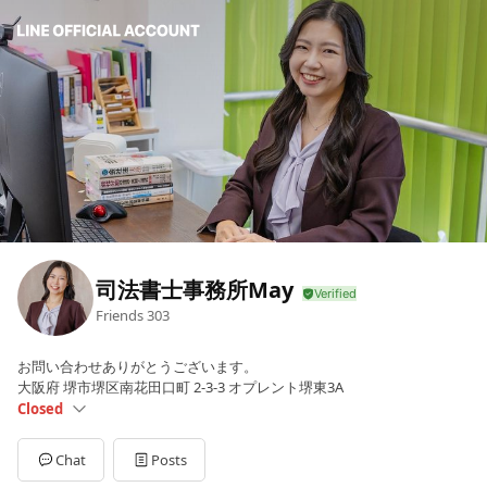
司法書士事務所May
Friends
303
お問い合わせありがとうございます。
大阪府 堺市堺区南花田口町 2-3-3 オプレント堺東3A
Closed
Mon
09:00 - 18:00
Sun
Closed
Chat
Posts