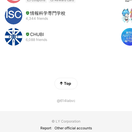
Coupons
Reward card
情報科学専門学校
4,344 friends
CHUBI
6,088 friends
Top
@614labvc
© LY Corporation
Report
Other official accounts