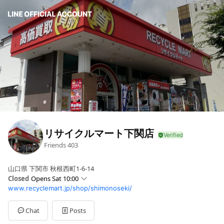
リサイクルマート下関店
Friends
403
山口県 下関市 秋根西町1-6-14
Closed
Opens Sat 10:00
www.recyclemart.jp/shop/shimonoseki/
Sun
10:00 - 19:30
Mon
10:00 - 19:30
Tue
10:00 - 19:30
Chat
Posts
Wed
10:00 - 19:30