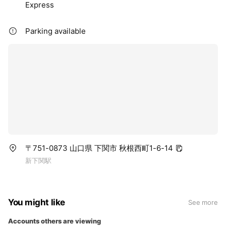
Express
Parking available
〒751-0873 山口県 下関市 秋根西町1-6-14
新下関駅
You might like
See more
Accounts others are viewing