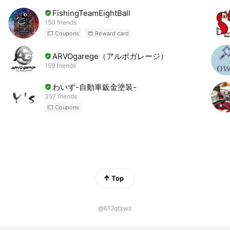
FishingTeamEightBall
150 friends
Coupons
Reward card
ARVOgarege（アルボガレージ）
159 friends
わいず-自動車鈑金塗装-
357 friends
Coupons
Top
@612qtzwz