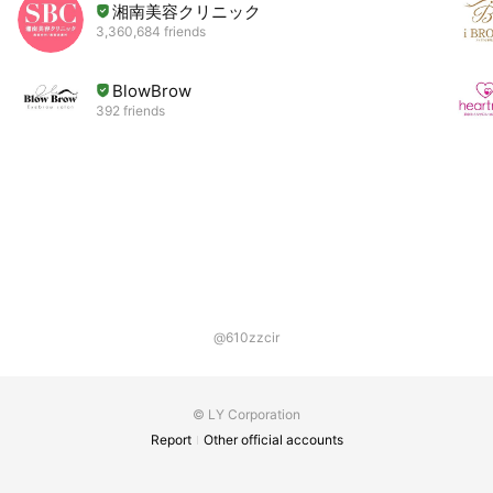
湘南美容クリニック
3,360,684 friends
BlowBrow
392 friends
@610zzcir
© LY Corporation
Report
Other official accounts