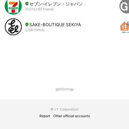
セブン‐イレブン・ジャパン
21,016,193 friends
SAKE-BOUTIQUE SEKIYA
1,188 friends
@610nlhgp
© LY Corporation
Report
Other official accounts