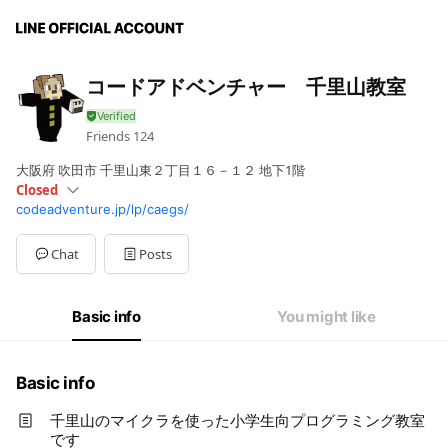
コードアドベンチャー 千里山教室
Friends
124
大阪府 吹田市 千里山東２丁目１６－１２ 地下1階
Closed
codeadventure.jp/lp/caegs/
Sun
Closed
Mon
Closed
Tue
16:00 - 18:00
Chat
Posts
Wed
Closed
Thu
16:00 - 18:00
Fri
Closed
Basic info
You might like
Sat
14:00 - 17:00
Basic info
千里山のマイクラを使った小学生向プログラミング教室
です