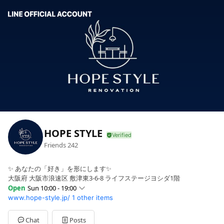
HOPE STYLE
Friends
242
✨ あなたの「好き」を形にします✨
大阪府 大阪市浪速区 敷津東3-6-8 ライフステージヨシダ1階
Open
Sun 10:00 - 19:00
www.hope-style.jp/
1 other items
Sun
10:00 - 19:00
Mon
10:00 - 19:00
Tue
Closed
Chat
Posts