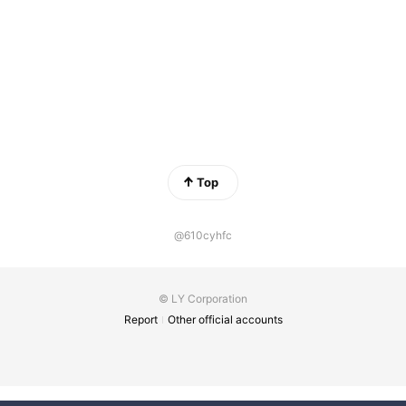
Top
@610cyhfc
© LY Corporation
Report
Other official accounts