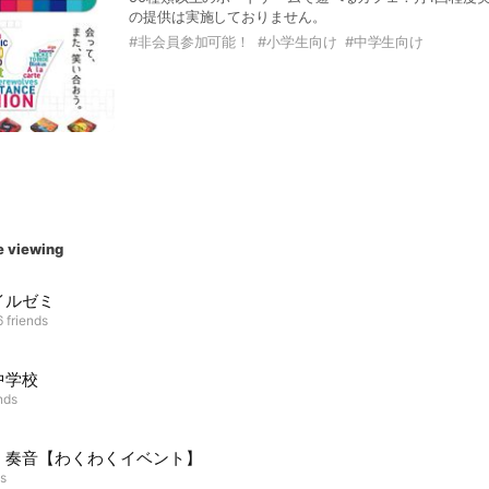
の提供は実施しておりません。
#
非会員参加可能！
#
小学生向け
#
中学生向け
e viewing
イルゼミ
 friends
中学校
nds
）奏音【わくわくイベント】
ds