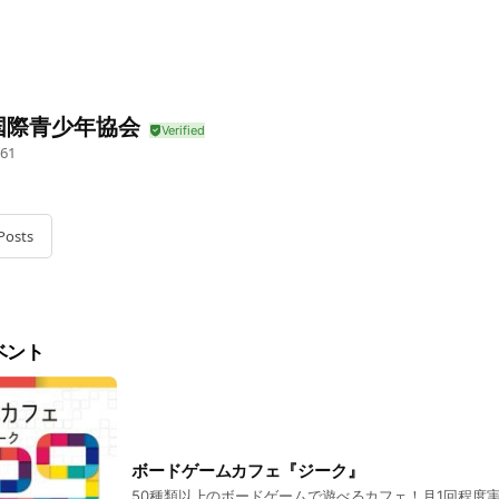
国際青少年協会
61
Posts
ベント
ボードゲームカフェ『ジーク』
50種類以上のボードゲームで遊べるカフェ！月1回程度実