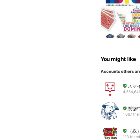
You might like
Accounts others ar
スマ
4,654,646
崇徳
1,067 frie
（株
113 frien