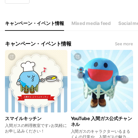
Wed
09:00 - 12:00,13:00 - 17:00
Thu
09:00 - 12:00,13:00 - 17:00
Fri
09:00 - 12:00,13:00 - 17:00
Sat
Closed
キャンペーン・イベント情報
Mixed media feed
Social m
キャンペーン・イベント情報
See more
スマイルキッチン
YouTube 入間ガス公式チャン
ネル
入間ガスの料理教室です♪お気軽に
お申し込みください！
入間ガスのキャラクターいるまる
くんの日常や、入間ガスの魅力を