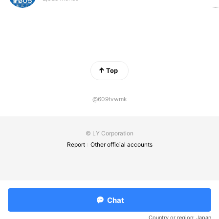
Top
@609tvwmk
© LY Corporation
Report
Other official accounts
Chat
Country or region:
Japan