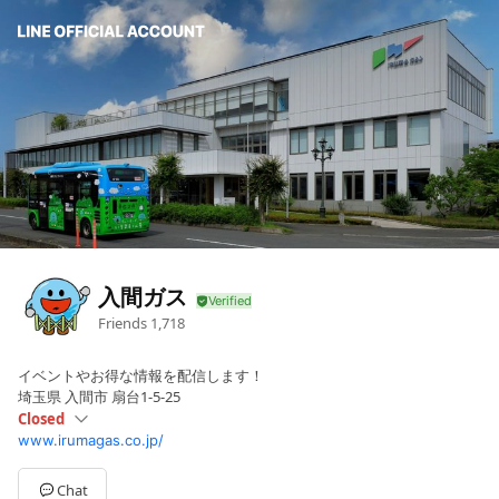
入間ガス
Friends
1,718
イベントやお得な情報を配信します！
埼玉県 入間市 扇台1-5-25
Closed
www.irumagas.co.jp/
Sun
Closed
Mon
09:00 - 12:00,13:00 - 17:00
Tue
09:00 - 12:00,13:00 - 17:00
Chat