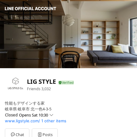
LIG STYLE
Friends
3,032
性能もデザインする家
岐阜県 岐阜市 北一色4-3-5
Closed
Opens Sat 10:30
www.ligstyle.com/
1 other items
Sun
10:30 - 18:00
Mon
10:30 - 18:00
Tue
10:30 - 18:00
Chat
Posts