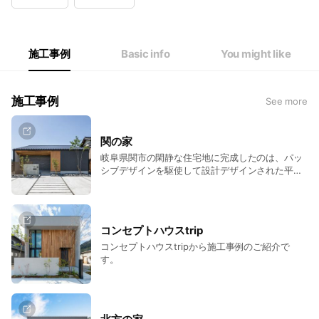
Wed
Closed
Thu
10:30 - 18:00
Fri
10:30 - 18:00
Sat
10:30 - 18:00
施工事例
Basic info
You might like
定休日：毎週水曜日・第1第3木曜
施工事例
See more
関の家
岐阜県関市の閑静な住宅地に完成したのは、パッ
シブデザインを駆使して設計デザインされた平屋
のお家。
コンセプトハウスtrip
コンセプトハウスtripから施工事例のご紹介で
す。