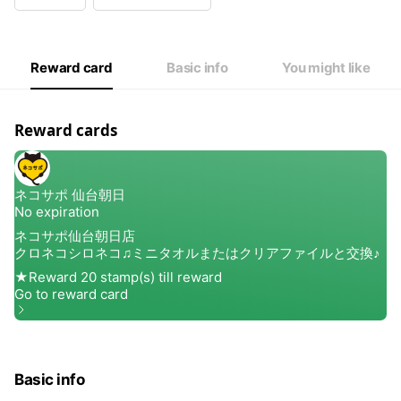
Wed
09:00 - 21:00
Thu
09:00 - 21:00
Fri
09:00 - 21:00
Sat
09:00 - 21:00
Reward card
Basic info
You might like
当日発送締切時間17:00時
Reward cards
Basic info