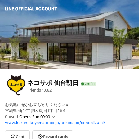
ネコサポ 仙台朝日
Friends
1,682
お気軽にぜひお立ち寄りください♬
宮城県 仙台市泉区 朝日1丁目26-4
Closed
Opens Sun 09:00
www.kuronekoyamato.co.jp/nekosapo/sendaiizumi/
Sun
09:00 - 21:00
Mon
09:00 - 21:00
Tue
09:00 - 21:00
Chat
Reward cards