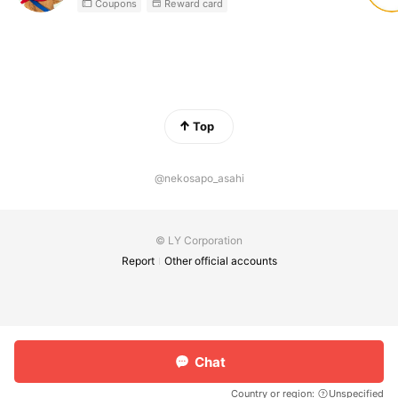
Coupons
Reward card
Top
@nekosapo_asahi
© LY Corporation
Report
Other official accounts
Chat
Country or region:
Unspecified