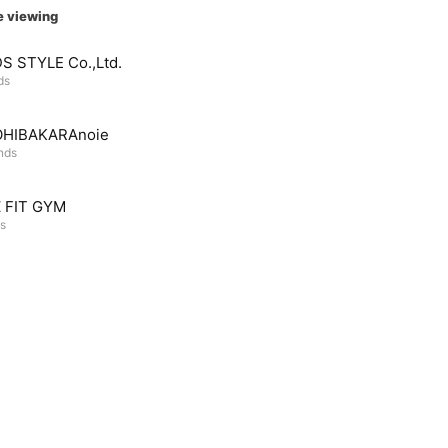
e viewing
S STYLE Co.,Ltd.
ds
HIBAKARAnoie
ends
Z FIT GYM
ds