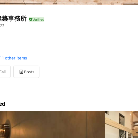
建築事務所
23
/
1 other items
Call
Posts
ed