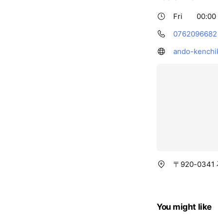
Fri
00:00 
0762096682
ando-kenchi
〒920-034
You might like