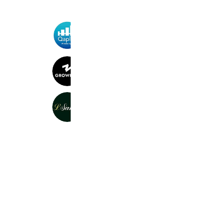
フィットネスジム カプラス［津幡店
574 friends
GROWRISE｜グローライズ
214 friends
エルサカエ総曲輪フェリオ店
307 friends