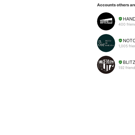
Accounts others ar
HAND
400 frien
NOTO
1,005 fri
BLIT
192 frien