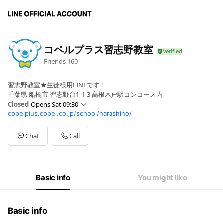
コペルプラス習志野教室
Friends
160
習志野教室★生徒様用LINEです！
千葉県 船橋市 習志野台1-1-3 高根木戸駅コンコース内
Closed
Opens Sat 09:30
copelplus.copel.co.jp/school/narashino/
Sun
Closed
Mon
Closed
Tue
09:30 - 18:30
Chat
Call
Wed
09:30 - 18:30
Thu
09:30 - 18:30
Fri
09:30 - 18:30
Sat
09:30 - 18:30
Basic info
You might like
09:30-18:30
Basic info