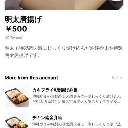
明太唐揚げ
￥500
Takeout
明太子特製調味液にじっくり漬け込んだ沖縄やまや特製
明太唐揚げです。
More from this account
See all
カキフライ&唐揚げ弁当
沖縄やまや特製の明太調味液に一晩じっくり漬け込ん
だ明太唐揚げと店舗の定食で大人気のカキフライを一
緒に味わえ、さらにご飯の上には工場直送できたて明
太子とやまや名物辛子高菜、明太ふりかけをかけたご
飯が進むお弁当です。
チキン南蛮弁当
沖縄やまや特製の明太調味液に一晩じっくりと漬け込