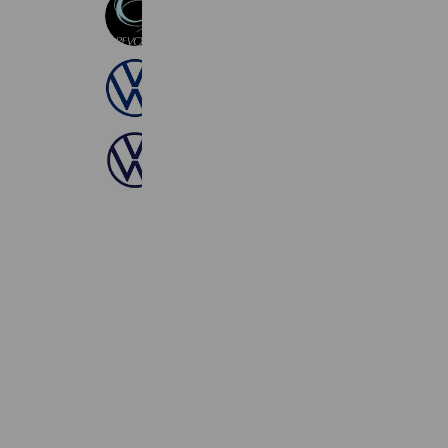
599 friends
Reward card
フォルクスワーゲン伊勢崎
810 friends
Volkswagen高前
958 friends