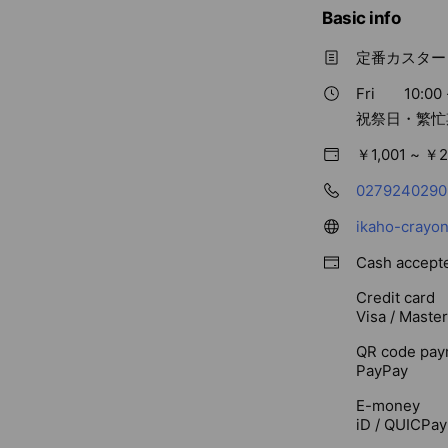
Basic info
定番カスター
Fri
10:00 
祝祭日・繁忙
￥1,001 ~ ￥2
0279240290
ikaho-crayon
Cash accept
Credit card
Visa / Maste
QR code pay
PayPay
E-money
iD / QUICPay