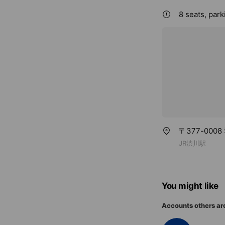
8 seats, park
〒377-000
JR渋川駅
You might like
Accounts others ar