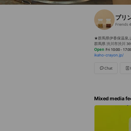
プリ
Friends
4
★群馬県伊香保温泉
群馬県 渋川市渋川 369
Open
Fri 10:00 - 17:0
ikaho-crayon.jp/
Sun
10:00 - 17:00
Mon
10:00 - 17:00
Tue
10:00 - 17:00
Chat
Wed
Closed
Thu
10:00 - 17:00
Fri
10:00 - 17:00
Sat
10:00 - 17:00
祝祭日・繁忙期は水
Mixed media fe