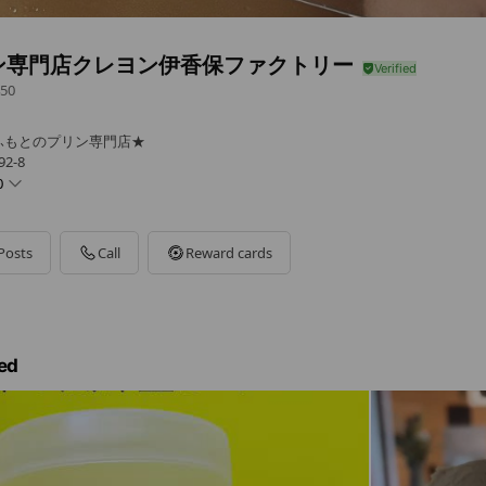
ン専門店クレヨン伊香保ファクトリー
50
ふもとのプリン専門店★
2-8
0
Posts
Call
Reward cards
曜営業します。
ed