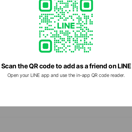
Scan the QR code to add as a friend on LINE
Open your LINE app and use the in-app QR code reader.
cial media