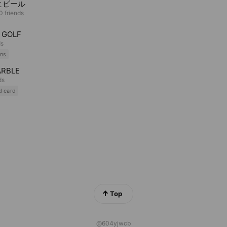
ヒビール
0 friends
 GOLF
ds
ns
RBLE
ds
d card
Top
@604yjwcb