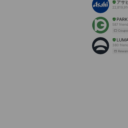
アサ
22,819,91
PARK
587 frien
Coupo
LUMA
380 frien
Rewar