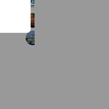
TIRE 1st(タイヤファースト)
277 friends
カークリニックアキヤマ
370 friends
Coupons
Reward card
ダイワオート三島
627 friends
Coupons