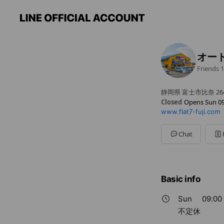
オー
Friends
1
静岡県 富士市比奈 26
Closed
Opens Sun 09
www.flat7-fuji.com
Sun
09:00 - 18:00
Mon
09:00 - 18:00
Tue
09:00 - 18:00
Chat
Wed
09:00 - 18:00
Thu
09:00 - 18:00
Fri
09:00 - 18:00
Sat
09:00 - 18:00
Basic info
不定休
Sun
09:00 
不定休