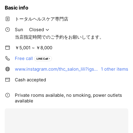
Basic info
トータルヘルスケア専門店
Sun
Closed
当店指定時間でのご予約をお願いしてます。
￥5,001 ~ ￥8,000
Free call
LINE Call
www.instagram.com/thc_salon_lili?igsh=ZjZsaHQwc2p1MGQ0&utm_source=qr
1 other items
Cash accepted
Private rooms available, no smoking, power outlets
available