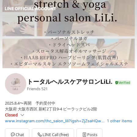
トータルヘルスケアサロンLiLi.
Friends
521
2025.8.4〜再開 予約受付中
大阪府 大阪市西区 新町2丁目9-4 ビーラックビル2階
Closed
www.instagram.com/thc_salon_lili?igsh=ZjZsaHQwc2p1MGQ0&utm_source=qr
1 other items
Sun
Closed
Mon
10:30 - 17:30
Tue
10:30 - 17:30
Chat
LINE Call (free)
Posts