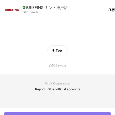
BRIEFING ミント神戸店
567 friends
Top
@603swuts
© LY Corporation
Report
Other official accounts