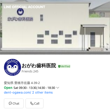
おがわ歯科医院
Friends
245
愛知県 豊橋市佐藤 4-39-2
Open
Sat 09:30 - 13:30,14:30 - 18:30
dent-ogawa.com/
2 other items
Sun
Closed
Mon
09:30 - 13:30,14:30 - 19:00
Tue
09:30 - 13:30,14:30 - 19:00
Chat
Call
Wed
09:30 - 13:30,14:30 - 19:00