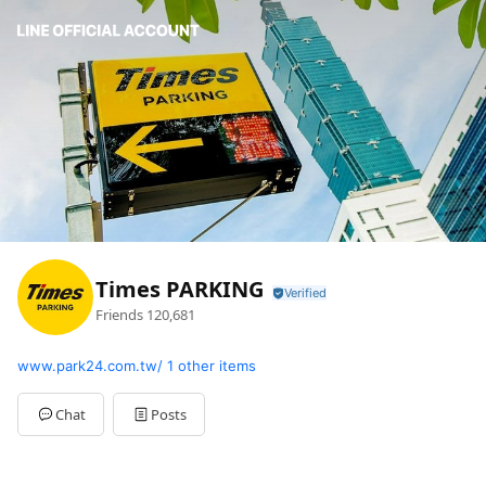
Times PARKING
Friends
120,681
www.park24.com.tw/
1 other items
Chat
Posts