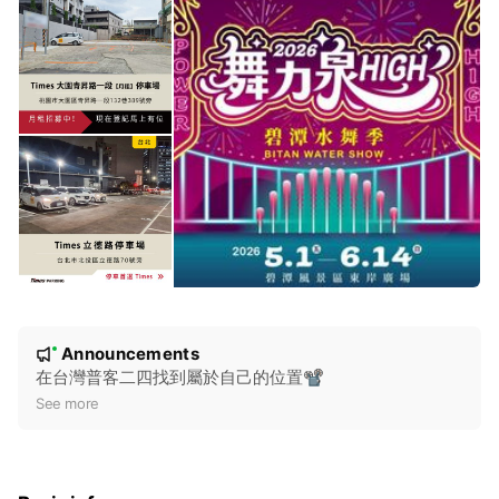
N
Announcements
New
o
在台灣普客二四找到屬於自己的位置📽️
t
See more
i
c