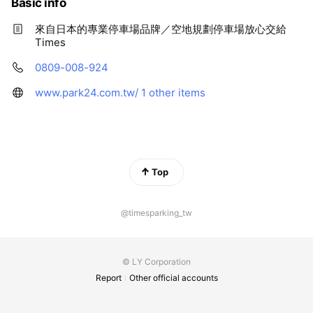
e
Basic info
來自日本的專業停車場品牌／空地規劃停車場放心交給
Times
0809-008-924
www.park24.com.tw/
1 other items
Top
@timesparking_tw
© LY Corporation
Report
Other official accounts