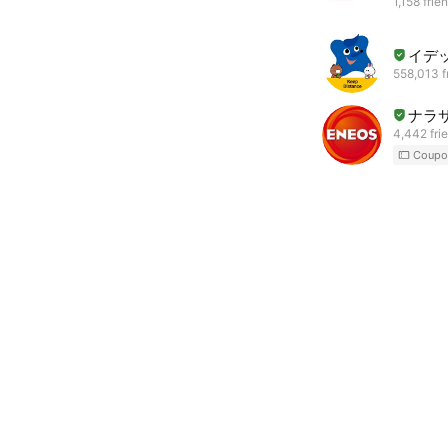
1,158 frie
イデ
558,013 f
ナラ
4,442 fri
Coupo