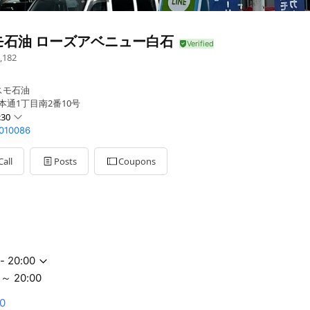
モ石油 ローズアベニュー白石
,182
スモ石油
本通1丁目南2番10号
:30
S010086
Call
Posts
Coupons
0
- 20:00
～ 20:00
0