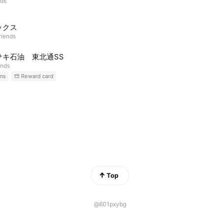
nds
ックス
riends
サキ石油 東北通SS
ends
ns
Reward card
Top
@601pxybg