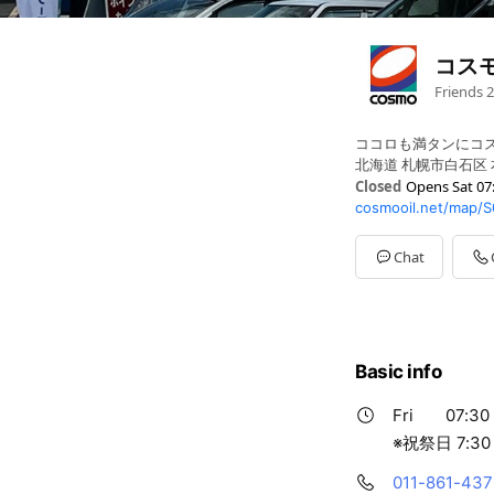
コス
Friends
2
ココロも満タンにコ
北海道 札幌市白石区 
Closed
Opens Sat 07
cosmooil.net/map/
Sun
07:30 - 20:00
Mon
07:30 - 20:00
Tue
07:30 - 20:00
Chat
Wed
07:30 - 20:00
Thu
07:30 - 20:00
Fri
07:30 - 20:00
Sat
07:30 - 20:00
※祝祭日 7:30 ～ 20:0
Basic info
Fri
07:30 
※祝祭日 7:30 
011-861-437