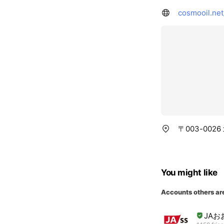
cosmooil.ne
〒003-00
You might like
Accounts others ar
JAお