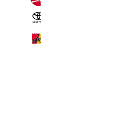
104,459 friends
兵庫トヨタ
70,824 friends
Coupons
Reward card
ジェームス厚別通店
3,877 friends