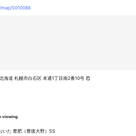
t/map/S010086
26 北海道 札幌市白石区 本通1丁目南2番10号
e viewing
おいた 豊肥（豊後大野）SS