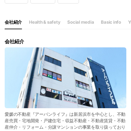
Wed
09:00 - 17:20
Thu
09:00 - 17:20
Fri
09:00 - 17:20
Sat
09:00 - 17:20
会社紹介
Health & safety
Social media
Basic info
Y
休業日：土曜（不定休）日曜祝日・年末年始・GW・お盆・地方祭
会社紹介
愛媛の不動産『アーバンライフ』は新居浜市を中心とし、不動
産売買・宅地開発・戸建住宅・収益不動産・不動産賃貸・不動
産仲介・リフォーム・分譲マンションの事業を取り扱っており