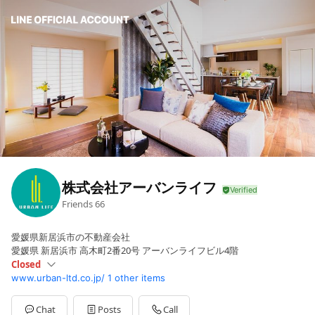
株式会社アーバンライフ
Friends
66
愛媛県新居浜市の不動産会社
愛媛県 新居浜市 高木町2番20号 アーバンライフビル4階
Closed
www.urban-ltd.co.jp/
1 other items
Sun
Closed
Mon
09:00 - 17:20
Tue
09:00 - 17:20
Chat
Posts
Call