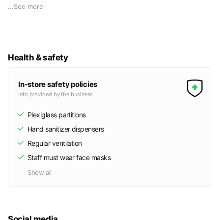
ます。
...
See more
お客様のご要望にあった物件情報のご提案を心掛けておりま
す。
どんな事でもお気軽にお問い合わせください。
Health & safety
In-store safety policies
Info provided by the business
Plexiglass partitions
Hand sanitizer dispensers
Regular ventilation
Staff must wear face masks
Show all
Social media