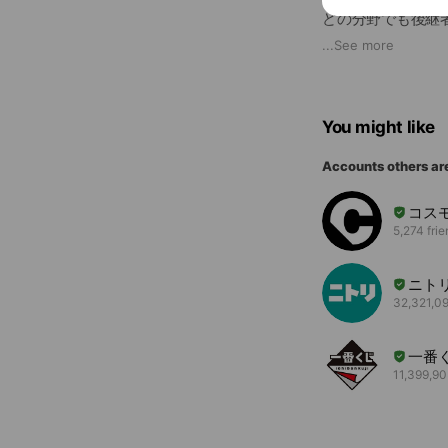
どの分野でも後継
...
See more
また、現代を生き
知ってはいても、
You might like
そういった状況に
微力ながらこの活
Accounts others ar
「HITOFURI(
コス
5,274 fri
みなさまのご期待
「HITOFURI
ニト
32,321,09
一番
11,399,90