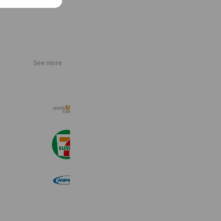
。
See more
グッドスマイルカンパニー
48,465 friends
セブン‐イレブン・ジャパン
20,996,937 friends
アニマックス
6,841 friends