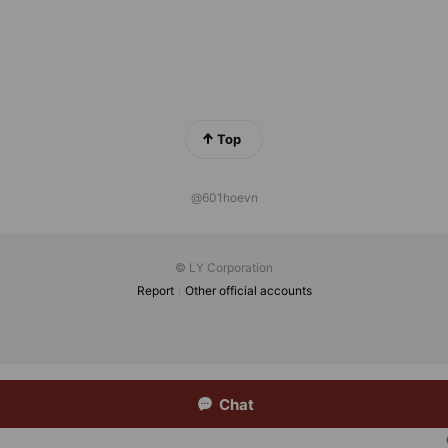
Top
@601hoevn
© LY Corporation
Report
Other official accounts
Chat