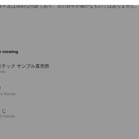
者不足は深刻な問題であり、次の百年が確かなものではありません
る人々の多くにとって、 日本の伝統技術の深さ、尊さは、
ふれる機会に乏しい存在になっているように感じます。
は、さみしさを越えて危機感ともいえる感覚があり、
動が次世代の担い手の誕生、つぎの発展につながると信じ、
e viewing
ひとふり)プロジェクト 」 を進めてまいります。
モテック サンプル直売所
ends
にそえるよう誠意をもって活動していきますので、
プロジェクト」を今後ともどうぞよろしくお願いいたします。
リ
4 friends
くじ
3 friends