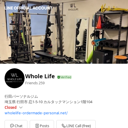
Whole Life
Friends
259
行田パーソナルジム
埼玉県 行田市 忍1-5-10 カルタックマンション1階104
Closed
wholelife-ordermade-personal.net/
Sun
Closed
Mon
09:00 - 21:00
Tue
09:00 - 21:00
Chat
Posts
LINE Call (free)