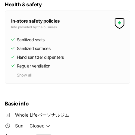
Health & safety
In-store safety policies
Info provided by the business
Sanitized seats
Sanitized surfaces
Hand sanitizer dispensers
Regular ventilation
Show all
Basic info
Whole Lifeパーソナルジム
Sun
Closed