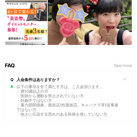
FAQ
See more
Q
入会条件はありますか？
A
以下の事項を全て満たす方は、ご入会頂けます。
・満10歳以上の方
・医師から運動を禁止されていない方
・妊娠中ではない方
・暴力団関係者、風俗店(性風俗店、キャバクラ等)従事者
ではない方
・他人に伝染する恐れのある疾病を有していない方