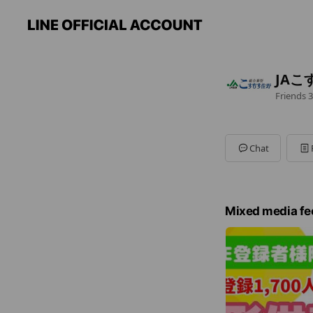
JAこ
Friends
3
Chat
Mixed media fe