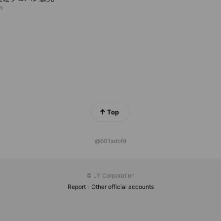
ds
Top
@601adofd
© LY Corporation
Report
Other official accounts