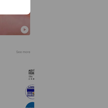
See more
エースホーム太田店/白石建設
151 friends
ローソン栃木岩舟バイパス店
3,148 friends
（株）ニッコー（シゴトクラシ.com