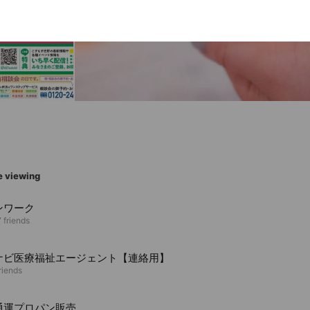
e viewing
ンワーク
 friends
ナビ医療福祉エージェント【連絡用】
riends
通運プロパン販売