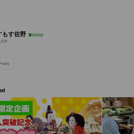
すもす佐野
,028
Posts
ed