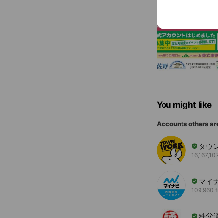
You might like
Accounts others ar
タウ
16,167,107
マイ
109,960 f
秩父