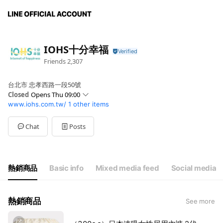
IOHS十分幸福
Friends
2,307
台北市 忠孝西路一段50號
Closed
Opens Thu 09:00
www.iohs.com.tw/
1 other items
Sun
Closed
Mon
09:00 - 18:00
Tue
09:00 - 18:00
Chat
Posts
Wed
09:00 - 18:00
Thu
09:00 - 18:00
Fri
09:00 - 18:00
Sat
Closed
熱銷商品
Basic info
Mixed media feed
Social media
熱銷商品
See more