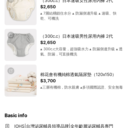
（300c.c）日本速吸女性尿用內褲 2代
$2,650
▴ 7層結構鎖住水分 ▴ 防漏側邊升級 ▴ 速吸、快
乾、可機洗
（300c.c）日本速吸男性尿用內褲 2代
$2,650
▴ 300c.c大容量，超強吸水力 ▴ 防漏側邊升級 ▴ 透
氣、防漏，可直接機洗
棉花會有機純棉透氣隔尿墊（120x150）
$3,700
▴三層有機棉，防水親膚 ▴多項國際認證、安全無毒
Basic info
IOHS|台灣泌尿輔具領導品牌|全年齡層泌尿輔具專門