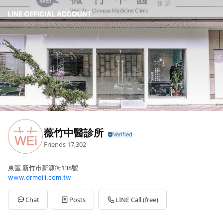
薇竹中醫診所
Friends
17,302
東區 新竹市新源街138號
www.drmeili.com.tw
Chat
Posts
LINE Call (free)