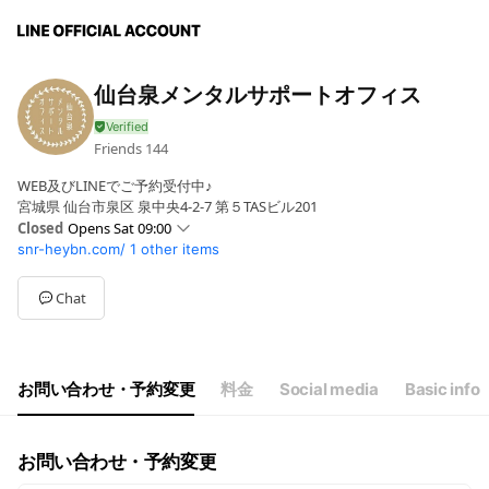
仙台泉メンタルサポートオフィス
Friends
144
WEB及びLINEでご予約受付中♪
宮城県 仙台市泉区 泉中央4-2-7 第５TASビル201
Closed
Opens Sat 09:00
snr-heybn.com/
1 other items
Sun
Closed
Mon
10:00 - 21:00
Tue
10:00 - 21:00
Chat
Wed
10:00 - 21:00
Thu
10:00 - 21:00
Fri
10:00 - 21:00
Sat
09:00 - 17:00
お問い合わせ・予約変更
料金
Social media
Basic info
休日：日曜祝日、その他学会等で不定期に休業
お問い合わせ・予約変更