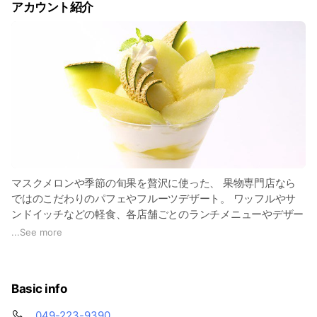
アカウント紹介
マスクメロンや季節の旬果を贅沢に使った、 果物専門店なら
ではのこだわりのパフェやフルーツデザート。 ワッフルやサ
ンドイッチなどの軽食、各店舗ごとのランチメニューやデザー
トタイムのお得なサービスメニューなど、卓越したタカノフル
...
See more
ーツパーラーの商品群をご賞味ご高覧下さい。
Basic info
049-223-9390