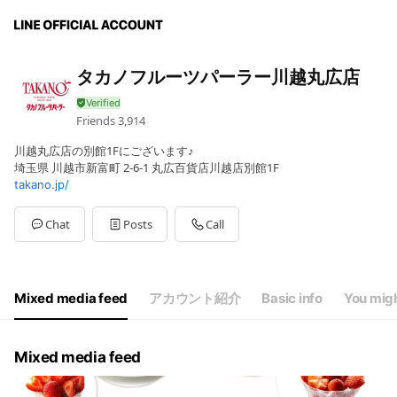
タカノフルーツパーラー川越丸広店
Friends
3,914
川越丸広店の別館1Fにございます♪
埼玉県 川越市新富町 2-6-1 丸広百貨店川越店別館1F
takano.jp/
Chat
Posts
Call
Mixed media feed
アカウント紹介
Basic info
You migh
Mixed media feed