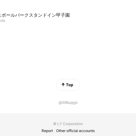
スボールパークスタンドイン甲子園
ends
Top
@598upjgn
© LY Corporation
Report
Other official accounts