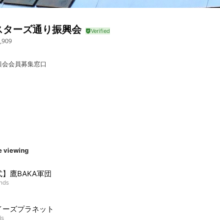
スターズ通り振興会
,909
興会会員募集窓口
e viewing
】鷹BAKA軍団
ends
イーズプラネット
ds