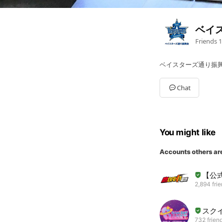
ベイ
Friends
1
ベイスターズ通り振
Chat
You might like
Accounts others ar
【公式
2,894 fri
スク
732 frien