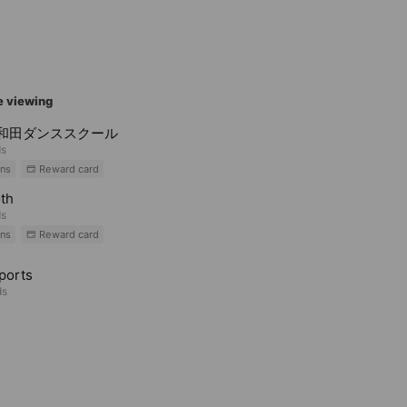
e viewing
岸和田ダンススクール
ds
ns
Reward card
th
ds
ns
Reward card
ports
ds